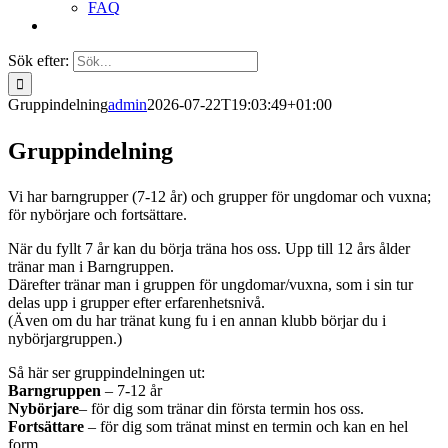
FAQ
Sök efter:
Gruppindelning
admin
2026-07-22T19:03:49+01:00
Gruppindelning
Vi har barngrupper (7-12 år) och grupper för ungdomar och vuxna;
för nybörjare och fortsättare.
När du fyllt 7 år kan du börja träna hos oss. Upp till 12 års ålder
tränar man i Barngruppen.
Därefter tränar man i gruppen för ungdomar/vuxna, som i sin tur
delas upp i grupper efter erfarenhetsnivå.
(Även om du har tränat kung fu i en annan klubb börjar du i
nybörjargruppen.)
Så här ser gruppindelningen ut:
Barngruppen
– 7-12 år
Nybörjare
– för dig som tränar din första termin hos oss.
Fortsättare
– för dig som tränat minst en termin och kan en hel
form.