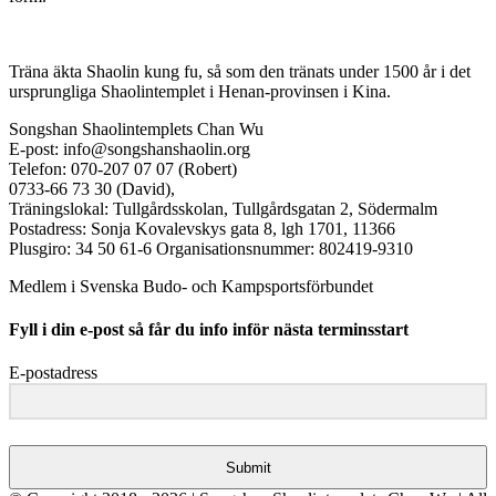
Träna äkta Shaolin kung fu, så som den tränats under 1500 år i det
ursprungliga Shaolintemplet i Henan-provinsen i Kina.
Songshan Shaolintemplets Chan Wu
E-post: info@songshanshaolin.org
Telefon: 070-207 07 07 (Robert)
0733-66 73 30 (David),
Träningslokal: Tullgårdsskolan, Tullgårdsgatan 2, Södermalm
Postadress: Sonja Kovalevskys gata 8, lgh 1701, 11366
Plusgiro: 34 50 61-6 Organisationsnummer: 802419-9310
Medlem i Svenska Budo- och Kampsportsförbundet
Fyll i din e-post så får du info inför nästa terminsstart
E-postadress
Submit