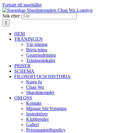
Fortsätt till innehållet
Sök efter:
HEM
TRÄNINGEN
Vår träning
Börja träna
Gruppindelning
Träningslokaler
PRISER
SCHEMA
FILOSOFI OCH HISTORIA
Kung fu
Chan Wu
Shaolintemplet
OM OSS
Kontakt
Mästare Shi Yongting
Instruktörer
Klubbregler
Galleri
Personuppgiftspolicy