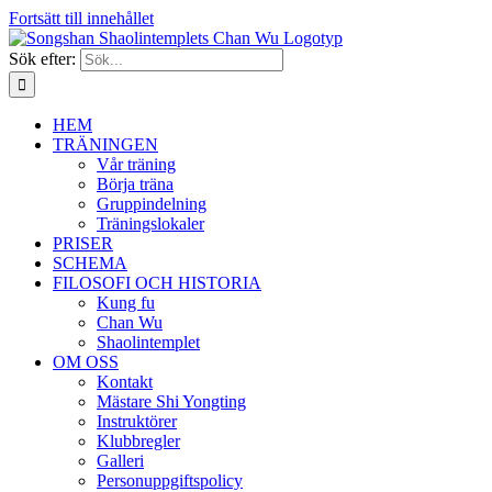
Fortsätt till innehållet
Sök efter:
HEM
TRÄNINGEN
Vår träning
Börja träna
Gruppindelning
Träningslokaler
PRISER
SCHEMA
FILOSOFI OCH HISTORIA
Kung fu
Chan Wu
Shaolintemplet
OM OSS
Kontakt
Mästare Shi Yongting
Instruktörer
Klubbregler
Galleri
Personuppgiftspolicy