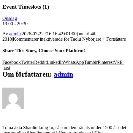
Event Timeslots (1)
Onsdag
19:00
-
20:30
Av
admin
|
2026-07-22T16:16:42+01:00
januari 4th,
2018
|
Kommentarer inaktiverade
för Taolu Nybörjare + Fortsättare
Share This Story, Choose Your Platform!
Facebook
Twitter
Reddit
LinkedIn
WhatsApp
Tumblr
Pinterest
Vk
E-
post
Om författaren:
admin
Träna äkta Shaolin kung fu, så som den tränats under 1500 år i det
ursprungliga Shaolintemplet i Henan-provinsen i Kina.