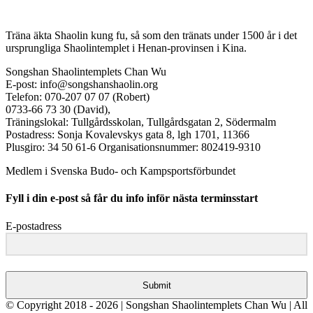
Träna äkta Shaolin kung fu, så som den tränats under 1500 år i det
ursprungliga Shaolintemplet i Henan-provinsen i Kina.
Songshan Shaolintemplets Chan Wu
E-post: info@songshanshaolin.org
Telefon: 070-207 07 07 (Robert)
0733-66 73 30 (David),
Träningslokal: Tullgårdsskolan, Tullgårdsgatan 2, Södermalm
Postadress: Sonja Kovalevskys gata 8, lgh 1701, 11366
Plusgiro: 34 50 61-6 Organisationsnummer: 802419-9310
Medlem i Svenska Budo- och Kampsportsförbundet
Fyll i din e-post så får du info inför nästa terminsstart
E-postadress
Submit
© Copyright 2018 -
2026 | Songshan Shaolintemplets Chan Wu | All