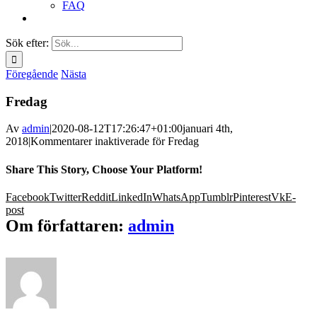
FAQ
Sök efter:
Föregående
Nästa
Fredag
Av
admin
|
2020-08-12T17:26:47+01:00
januari 4th,
2018
|
Kommentarer inaktiverade
för Fredag
Share This Story, Choose Your Platform!
Facebook
Twitter
Reddit
LinkedIn
WhatsApp
Tumblr
Pinterest
Vk
E-
post
Om författaren:
admin