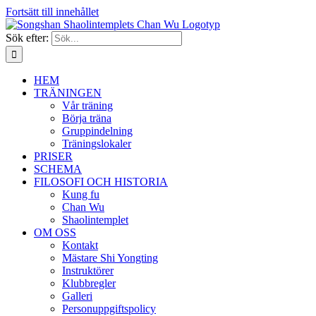
Fortsätt till innehållet
Sök efter:
HEM
TRÄNINGEN
Vår träning
Börja träna
Gruppindelning
Träningslokaler
PRISER
SCHEMA
FILOSOFI OCH HISTORIA
Kung fu
Chan Wu
Shaolintemplet
OM OSS
Kontakt
Mästare Shi Yongting
Instruktörer
Klubbregler
Galleri
Personuppgiftspolicy