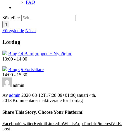
FAQ
Sök efter:
Föregående
Nästa
Lördag
Bing Qi Barngruppen + Nybörjare
13:00
-
14:00
Bing Qi Fortsättare
14:00
-
15:30
admin
Av
admin
|
2020-08-12T17:28:09+01:00
januari 4th,
2018
|
Kommentarer inaktiverade
för Lördag
Share This Story, Choose Your Platform!
Facebook
Twitter
Reddit
LinkedIn
WhatsApp
Tumblr
Pinterest
Vk
E-
post