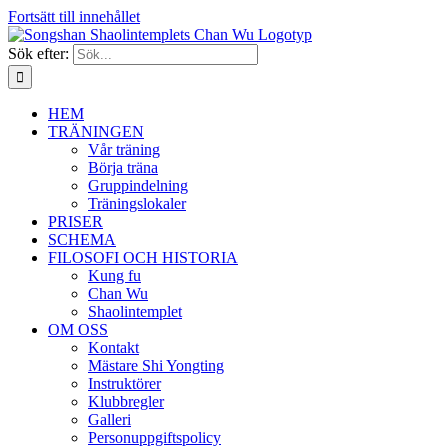
Fortsätt till innehållet
Sök efter:
HEM
TRÄNINGEN
Vår träning
Börja träna
Gruppindelning
Träningslokaler
PRISER
SCHEMA
FILOSOFI OCH HISTORIA
Kung fu
Chan Wu
Shaolintemplet
OM OSS
Kontakt
Mästare Shi Yongting
Instruktörer
Klubbregler
Galleri
Personuppgiftspolicy